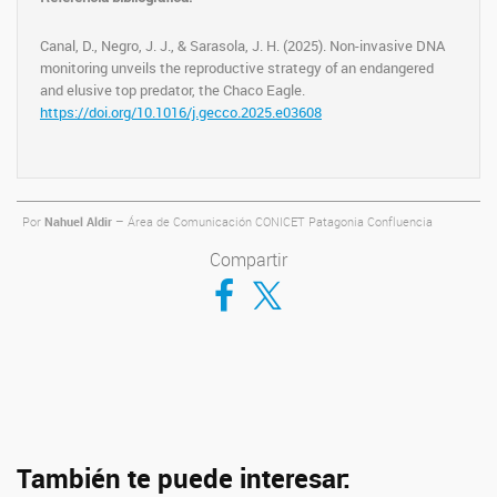
Canal, D., Negro, J. J., & Sarasola, J. H. (2025). Non-invasive DNA
monitoring unveils the reproductive strategy of an endangered
and elusive top predator, the Chaco Eagle.
https://doi.org/10.1016/j.gecco.2025.e03608
Por
Nahuel Aldir
– Área de Comunicación CONICET Patagonia Confluencia
Compartir
Compartir en Facebook
Compartir en Twitter
También te puede interesar: