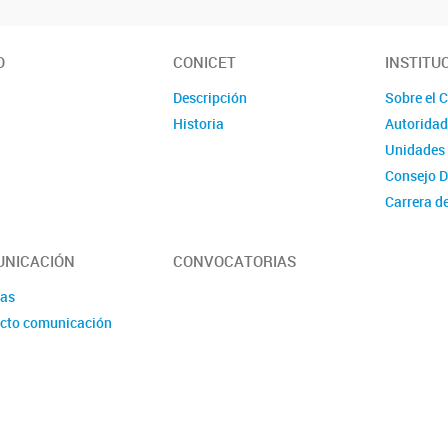
O
CONICET
INSTITU
Descripción
Sobre el 
Historia
Autorida
Unidades 
Consejo D
Carrera d
Carrera d
Apoyo
NICACIÓN
CONVOCATORIAS
Becario/a
ias
Administr
cto comunicación