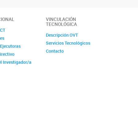
CIONAL
VINCULACIÓN
TECNOLÓGICA
CCT
Descripción OVT
des
Servicios Tecnológicos
Ejecutoras
Contacto
irectivo
el Investigador/a
e Personal de
ativo/a